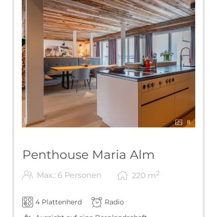
8
Penthouse Maria Alm
2
Max.: 6 Personen
220
m
4 Plattenherd
Radio