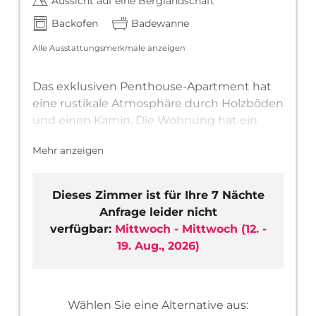
Aussicht auf eine Berglandschaft
Backofen
Badewanne
Alle Ausstattungsmerkmale anzeigen
Das exklusiven Penthouse-Apartment hat
eine rustikale Atmosphäre durch Holzböden
und einen Kamin. Die Wohnung hat ein
geräumiges Wohnzimmer mit Türen zum
Mehr anzeigen
Balkon, der einen 300! Grad Blick auf die
Umliegende Bergwelt anbietet. Das
Wohnzimmer verfügt über einen LCD-TV
Dieses Zimmer ist für Ihre 7 Nächte
mit DVD-Spieler. Jedes Schlafzimmer hat
Anfrage leider nicht
einen Fernseher. Die luxuriöse geräumige
verfügbar:
Mittwoch - Mittwoch
(
12. -
Küche ist komplett ausgestattet und hat
19. Aug., 2026
)
einen gemütlichen Essbereich und eine
Bar. Sie haben eine Spülmaschine, eine
Mikrowelle, einen Backofen, ein
Wählen Sie eine Alternative aus:
Induktionskochfeld, einen Kühlschrank, , ein